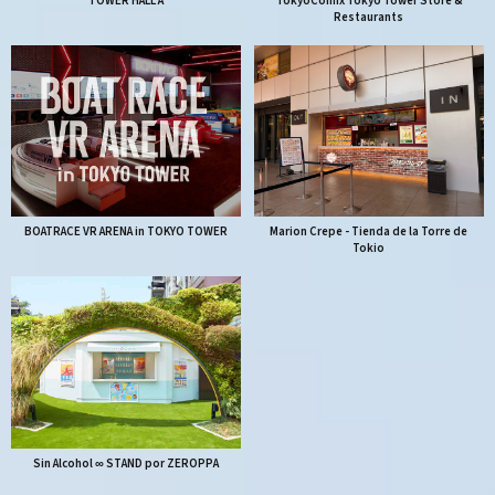
TOWER HALL A
TokyoComix Tokyo Tower Store &
Restaurants
BOATRACE VR ARENA in TOKYO TOWER
Marion Crepe - Tienda de la Torre de
Tokio
Sin Alcohol ∞ STAND por ZEROPPA