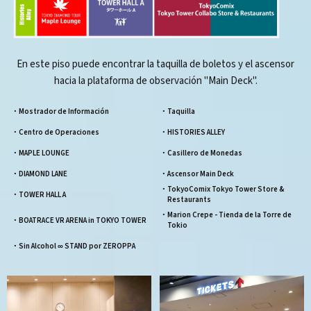
En este piso puede encontrar la taquilla de boletos y el ascensor
hacia la plataforma de observación "Main Deck".
・Mostrador de Información
・Taquilla
・Centro de Operaciones
・HISTORIES ALLEY
・MAPLE LOUNGE
・Casillero de Monedas
・DIAMOND LANE
・Ascensor Main Deck
・TokyoComix Tokyo Tower Store &
・TOWER HALL A
Restaurants
・Marion Crepe - Tienda de la Torre de
・BOATRACE VR ARENA in TOKYO TOWER
Tokio
・Sin Alcohol ∞ STAND por ZEROPPA