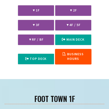
▼
1F
▼
2F
▼
3F
▼
4F / 5F
▼
RF / BF
MAIN DECK
BUSINESS
TOP DECK
HOURS
FOOT TOWN 1F