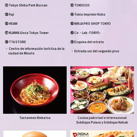
⑪ Tokyo Shiba Park Bussan
⑫ TOKIO333
⑬ Fuji
⑭ Tokio Imprimir Kobo
⑮ HEIAN
⑯ NINJA PRO SHOP TOKYO
⑰ KLANKA Ginza Tokyo Tower
⑱ Co・Lab -TOKYO-
⑲ TTA STORE
⑳ Esquina del retrato
・ Centro de información turística de la
・ Entrada sur del segundo piso
ciudad de Minato
Tantanmen Kinkatsu
Cocina pakistaní e internacional
Siddique Palace y Siddique Kebab